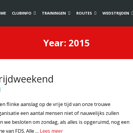
ME
CLUBINFO
TRAININGEN
ROUTES
WEDSTRIJDEN
Year:
2015
trijdweekend
 flinke aanslag op de vrije tijd van onze trouwe
organisatie een aantal mensen niet of nauwelijks zullen
 we besloten om zondag, als alles is opgeruimd, nog een
ne van FDS. Alle …
Lees meer