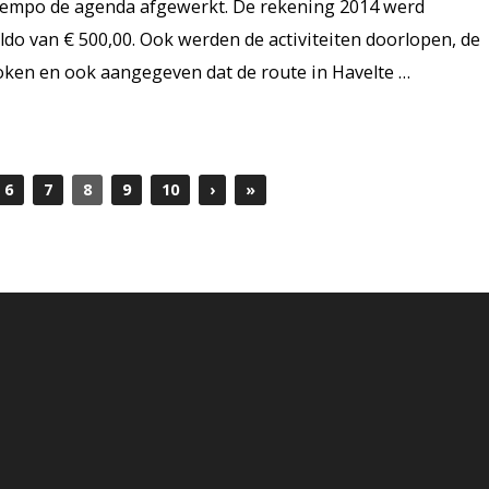
 tempo de agenda afgewerkt. De rekening 2014 werd
aldo van € 500,00. Ook werden de activiteiten doorlopen, de
oken en ook aangegeven dat de route in Havelte …
6
7
8
9
10
›
»