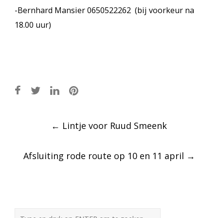
-Bernhard Mansier 0650522262 (bij voorkeur na
18.00 uur)
Post
←
Lintje voor Ruud Smeenk
navigation
Afsluiting rode route op 10 en 11 april
→