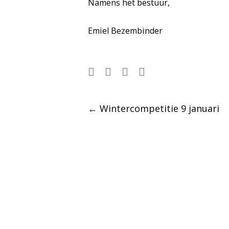
Namens het bestuur,
Emiel Bezembinder
Post
←
Wintercompetitie 9 januari
navigation