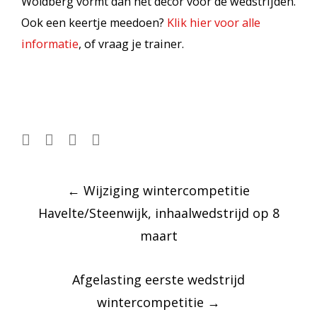
Woldberg vormt dan het decor voor de wedstrijden.
Ook een keertje meedoen?
Klik hier voor alle
informatie
, of vraag je trainer.
Post
←
Wijziging wintercompetitie
navigation
Havelte/Steenwijk, inhaalwedstrijd op 8
maart
Afgelasting eerste wedstrijd
wintercompetitie
→