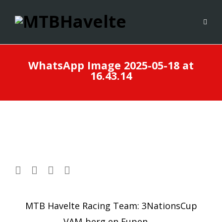
WhatsApp Image 2025-05-18 at
16.43.14
Post
MTB Havelte Racing Team: 3NationsCup
VAM-berg en Eupen
→