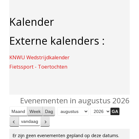
Kalender
Externe kalenders :
KNWU Wedstrijdkalender
Fietssport - Toertochten
Evenementen in augustus 2026
Maand
Week
Dag
Maand
Jaar
vandaag
Vorige
Volgende
Er zijn geen evenementen gepland op deze datums.