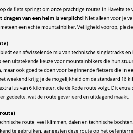
 op de fiets springt om onze prachtige routes in Havelte te
et dragen van een helm is verplicht!
Niet alleen voor je ve
 meteen een echte mountainbiker. Veiligheid voorop, plezi
ute)
biedt een afwisselende mix van technische singletracks en k
is een uitstekende keuze voor mountainbikers die hun stuu
n, maar ook goed te doen voor beginnende fietsers die in e
het weekend krijg je de mogelijkheid om de standaard 16 ki
xtra lus van 6 kilometer, die de Rode route volgt. Dit extra 
er gedeelte, wat de route gevarieerd en uitdagend maakt.
route)
technische route, veel klimmen, dalen en technische bochten
ekend te gebruiken, aangezien deze route op het oefenterre