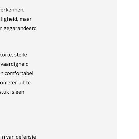
 verkennen
,
iligheid, maar
er gegarandeerd!
orte, steile
rvaardigheid
en comfortabel
lometer uit te
stuk is een
.
in van defensie