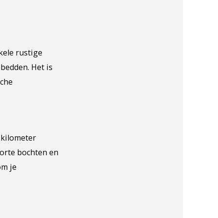
kele rustige
bedden. Het is
sche
 kilometer
korte bochten en
om je