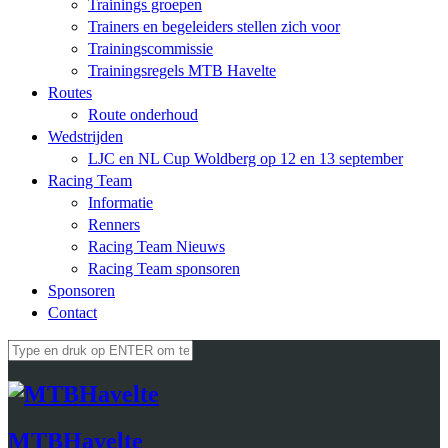
Trainings groepen
Trainers en begeleiders stellen zich voor
Trainingscommissie
Trainingsregels MTB Havelte
Routes
Route onderhoud
Wedstrijden
LJC en NL Cup Woldberg op 12 en 13 september
Racing Team
Informatie
Renners
Racing Team Nieuws
Racing Team sponsoren
Sponsoren
Contact
MTBHavelte