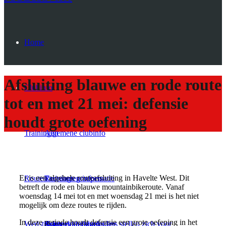
Home
Afsluiting blauwe en rode route
Clubinfo
tot en met 21 mei: defensie
houdt grote oefening
Trainingen
Algemene clubinfo
Er is een algehele routeafsluiting in Havelte West. Dit
Routes
Recreanten informatie
Trainings groepen
betreft de rode en blauwe mountainbikeroute. Vanaf
woensdag 14 mei tot en met woensdag 21 mei is het niet
mogelijk om deze routes te rijden.
In deze periode houdt defensie een grote oefening in het
Wedstrijden
Aanmeldingsformulier
Trainers en begeleiders stellen zich voor
Route onderhoud