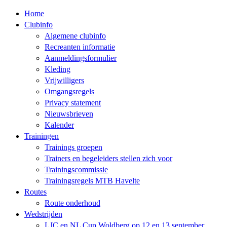
Home
Clubinfo
Algemene clubinfo
Recreanten informatie
Aanmeldingsformulier
Kleding
Vrijwilligers
Omgangsregels
Privacy statement
Nieuwsbrieven
Kalender
Trainingen
Trainings groepen
Trainers en begeleiders stellen zich voor
Trainingscommissie
Trainingsregels MTB Havelte
Routes
Route onderhoud
Wedstrijden
LJC en NL Cup Woldberg op 12 en 13 september