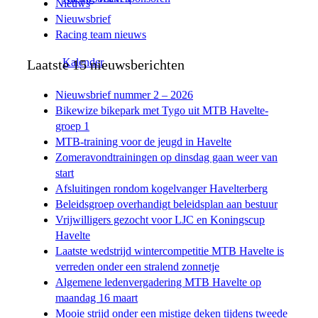
Nieuws
Nieuwsbrief
Racing team nieuws
Kalender
Laatste 15 nieuwsberichten
Nieuwsbrief nummer 2 – 2026
Bikewize bikepark met Tygo uit MTB Havelte-
groep 1
MTB-training voor de jeugd in Havelte
Zomeravondtrainingen op dinsdag gaan weer van
start
Afsluitingen rondom kogelvanger Havelterberg
Beleidsgroep overhandigt beleidsplan aan bestuur
Vrijwilligers gezocht voor LJC en Koningscup
Havelte
Laatste wedstrijd wintercompetitie MTB Havelte is
verreden onder een stralend zonnetje
Algemene ledenvergadering MTB Havelte op
maandag 16 maart
Mooie strijd onder een mistige deken tijdens tweede