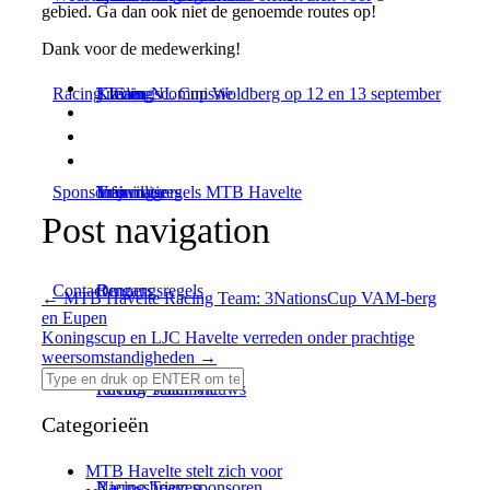
gebied. Ga dan ook niet de genoemde routes op!
Dank voor de medewerking!
Racing Team
Kleding
Trainingscommissie
LJC en NL Cup Woldberg op 12 en 13 september
Sponsoren
Vrijwilligers
Trainingsregels MTB Havelte
Informatie
Post navigation
Contact
Omgangsregels
Renners
←
MTB Havelte Racing Team: 3NationsCup VAM-berg
en Eupen
Koningscup en LJC Havelte verreden onder prachtige
weersomstandigheden
→
Privacy statement
Racing Team Nieuws
Categorieën
MTB Havelte stelt zich voor
Nieuwsbrieven
Racing Team sponsoren