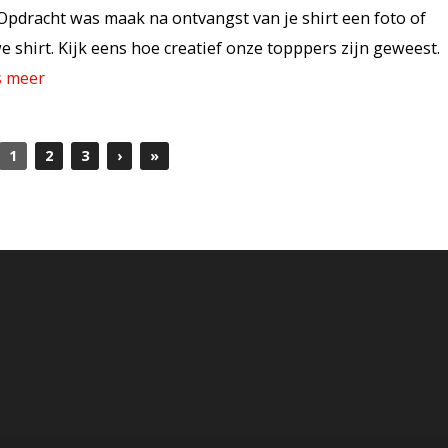
Opdracht was maak na ontvangst van je shirt een foto of
e shirt. Kijk eens hoe creatief onze topppers zijn geweest.
s meer
1
2
3
›
»