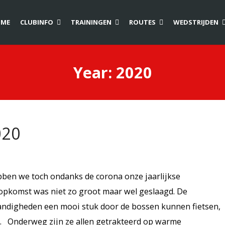
ME
CLUBINFO
TRAININGEN
ROUTES
WEDSTRIJDEN
Year:
2020
020
bben we toch ondanks de corona onze jaarlijkse
opkomst was niet zo groot maar wel geslaagd. De
ndigheden een mooi stuk door de bossen kunnen fietsen,
s. Onderweg zijn ze allen getrakteerd op warme