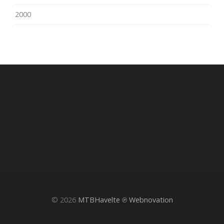
2000
© 2026
MTBHavelte
℗ Webnovation